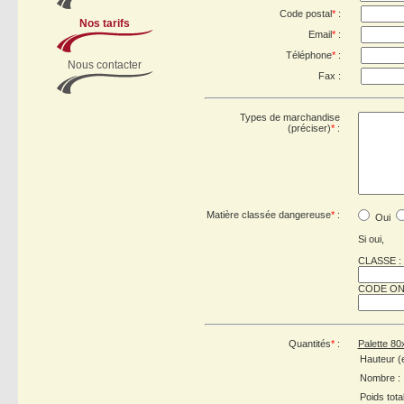
Code postal
*
:
Nos tarifs
Email
*
:
Téléphone
*
:
Nous contacter
Fax :
Types de marchandise
(préciser)
*
:
Matière classée dangereuse
*
:
Oui
Si oui,
CLASSE :
CODE ON
Quantités
*
:
Palette 80
Hauteur (
Nombre :
Poids total