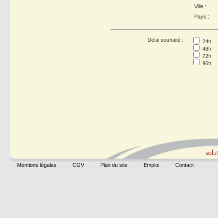
Ville :
Pays :
Délai souhaité :
24h
48h
72h
96h
Mentions légales
CGV
Plan du site
Emploi
Contact